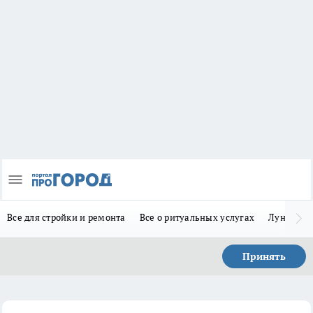
Все для стройки и ремонта
Все о ритуальных услугах
Лунно-по
Принять