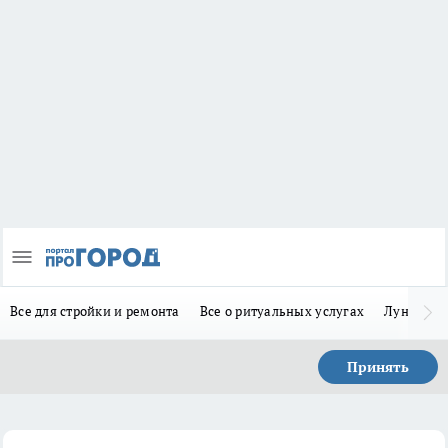
Все для стройки и ремонта
Все о ритуальных услугах
Лунно-по
Принять