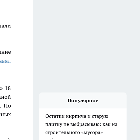
али
яние
авал
» 18
дной
Популярное
. По
тных
Остатки кирпича и старую
плитку не выбрасываю: как из
строительного «мусора»