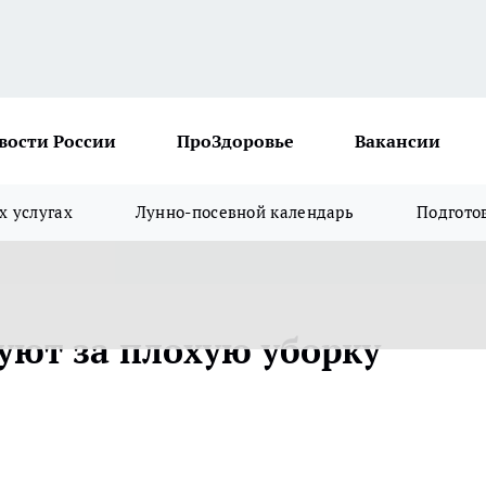
вости России
ПроЗдоровье
Вакансии
х услугах
Лунно-посевной календарь
Подгото
ют за плохую уборку