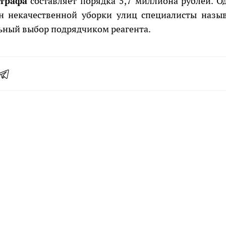
трафа
составляет порядка 5,7 миллиона рублей. О
н некачественной уборки улиц специалисты назы
ьный выбор подрядчиком реагента.