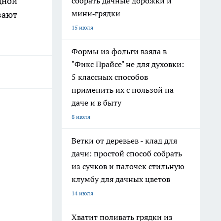
дной
собрать дачные дорожки и
мини‑грядки
вают
15 июля
Формы из фольги взяла в
"Фикс Прайсе" не для духовки:
5 классных способов
применить их с пользой на
даче и в быту
8 июля
Ветки от деревьев - клад для
дачи: простой способ собрать
из сучков и палочек стильную
клумбу для дачных цветов
14 июля
Хватит поливать грядки из