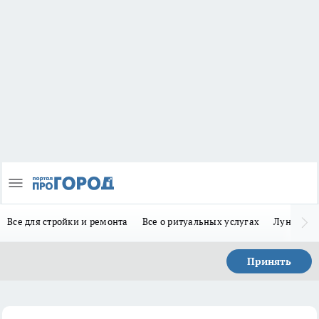
Все для стройки и ремонта
Все о ритуальных услугах
Лунно-по
Принять