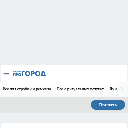
Все для стройки и ремонта
Все о ритуальных услугах
Лунно-по
Принять