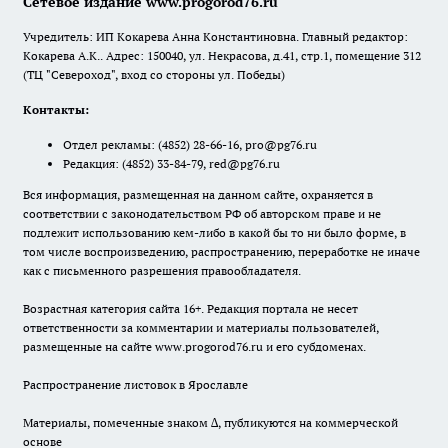
Сетевое издание www.progorod76.ru
Учредитель: ИП Кокарева Анна Константиновна. Главный редактор:
Кокарева А.К.. Адрес: 150040, ул. Некрасова, д.41, стр.1, помещение 312
(ТЦ "Североход", вход со стороны ул. Победы)
Контакты:
Отдел рекламы:
(4852) 28-66-16
,
pro@pg76.ru
Редакция:
(4852) 33-84-79
,
red@pg76.ru
Вся информация, размещенная на данном сайте, охраняется в
соответствии с законодательством РФ об авторском праве и не
подлежит использованию кем-либо в какой бы то ни было форме, в
том числе воспроизведению, распространению, переработке не иначе
как с письменного разрешения правообладателя.
Возрастная категория сайта 16+. Редакция портала не несет
ответственности за комментарии и материалы пользователей,
размещенные на сайте www.progorod76.ru и его субдоменах.
Распространение листовок в Ярославле
Материалы, помеченные знаком ∆, публикуются на коммерческой
основе