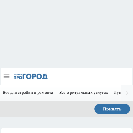
Все для стройки и ремонта
Все о ритуальных услугах
Лунно-по
Принять