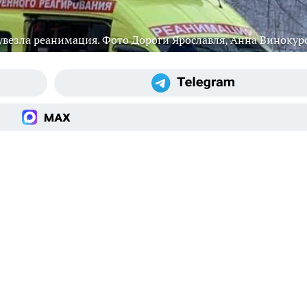
увезла реанимация. Фото Дороги Ярославля, Анна Винокур