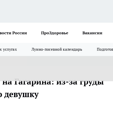
вости России
ПроЗдоровье
Вакансии
х услугах
Лунно-посевной календарь
Подгото
на Гагарина: из-за груды
ю девушку