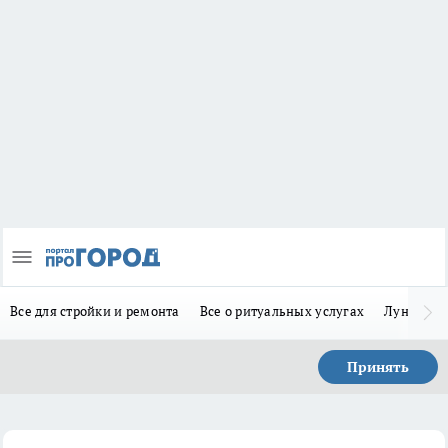
Все для стройки и ремонта
Все о ритуальных услугах
Лунно-по
Принять