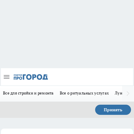
Все для стройки и ремонта
Все о ритуальных услугах
Лунно-по
Принять