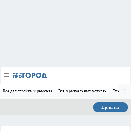
Все для стройки и ремонта
Все о ритуальных услугах
Лунно-по
Принять