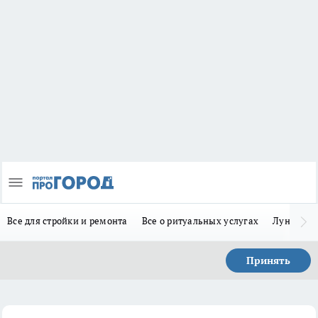
Все для стройки и ремонта
Все о ритуальных услугах
Лунно-по
Принять