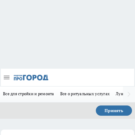
Все для стройки и ремонта
Все о ритуальных услугах
Лунно-по
Принять