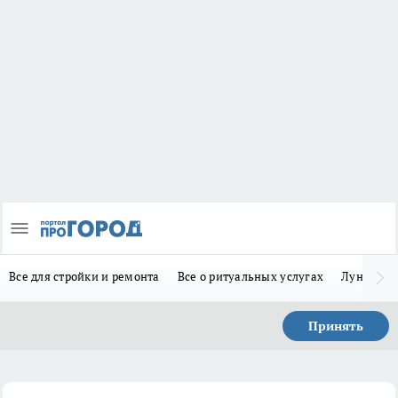
Все для стройки и ремонта
Все о ритуальных услугах
Лунно-по
Принять