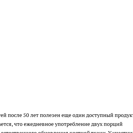
тей после 50 лет полезен еще один доступный продукт
ается, что ежедневное употребление двух порций
 естественного обновления костной ткани. У участн