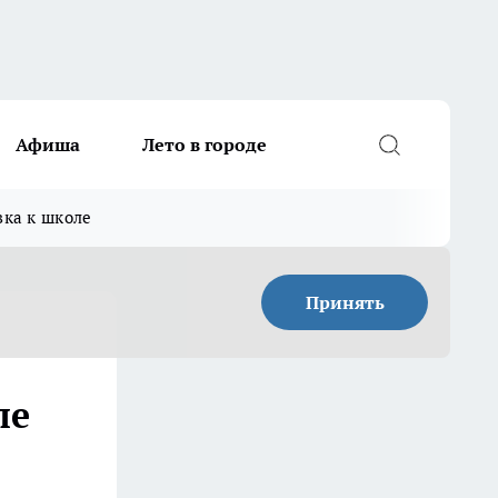
Афиша
Лето в городе
вка к школе
Принять
ле