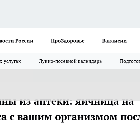
вости России
ПроЗдоровье
Вакансии
х услугах
Лунно-посевной календарь
Подгото
ины из аптеки: яичница на
са с вашим организмом пос