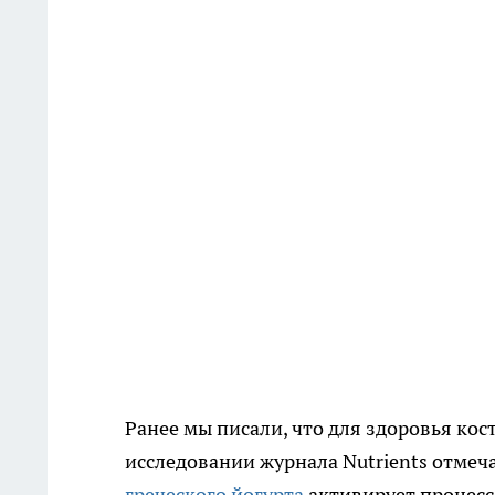
Ранее мы писали, что для здоровья кос
исследовании журнала Nutrients отмеч
греческого йогурта
активирует процесс