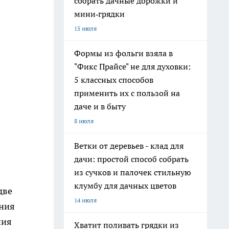
собрать дачные дорожки и
мини‑грядки
15 июля
Формы из фольги взяла в
"Фикс Прайсе" не для духовки:
5 классных способов
применить их с пользой на
даче и в быту
8 июля
Ветки от деревьев - клад для
дачи: простой способ собрать
из сучков и палочек стильную
клумбу для дачных цветов
две
14 июля
ения
ния
Хватит поливать грядки из