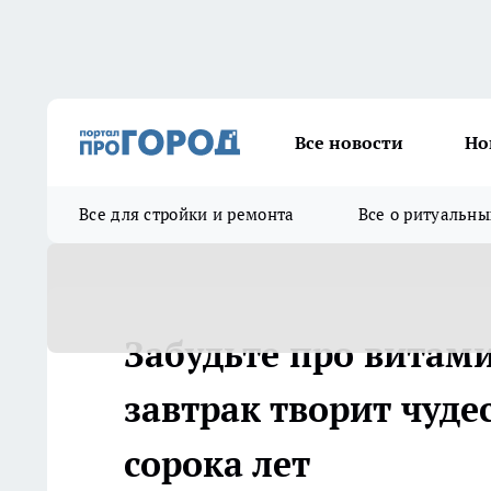
Все новости
Но
Все для стройки и ремонта
Все о ритуальны
Забудьте про витам
завтрак творит чуде
сорока лет