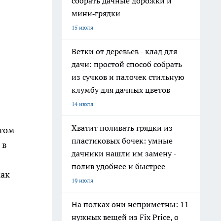
собрать дачные дорожки и
мини‑грядки
15 июля
Ветки от деревьев - клад для
дачи: простой способ собрать
из сучков и палочек стильную
клумбу для дачных цветов
14 июля
Хватит поливать грядки из
стом
пластиковых бочек: умные
 в
дачники нашли им замену -
полив удобнее и быстрее
как
19 июля
На полках они неприметны: 11
нужных вещей из Fix Price, о