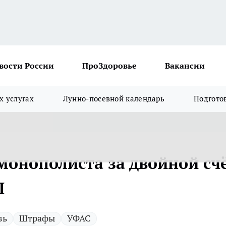
вости России
ПроЗдоровье
Вакансии
х услугах
Лунно-посевной календарь
Подгото
онополиста за двойной сч
П
зь
Штрафы
УФАС