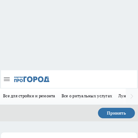
Все для стройки и ремонта
Все о ритуальных услугах
Лунно-по
Принять