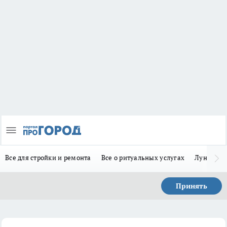
Все для стройки и ремонта
Все о ритуальных услугах
Лунно-по
Принять