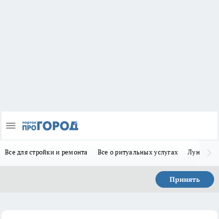
Все для стройки и ремонта
Все о ритуальных услугах
Лунно-по
Принять