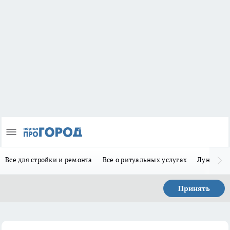
Все для стройки и ремонта
Все о ритуальных услугах
Лунно-по
Принять