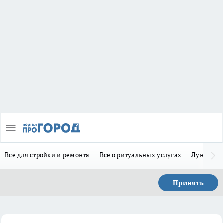
Все для стройки и ремонта
Все о ритуальных услугах
Лунно-по
Принять