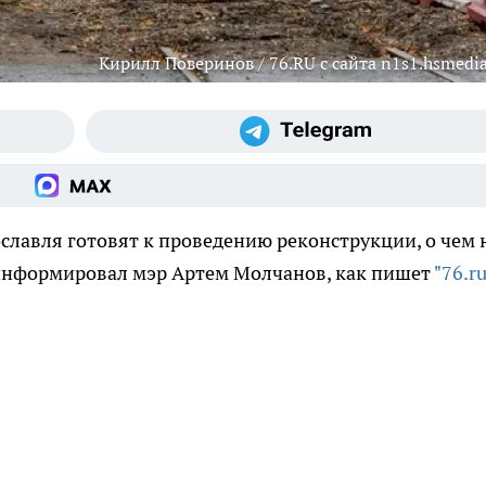
Кирилл Поверинов / 76.RU с сайта n1s1.hsmedia
славля готовят к проведению реконструкции, о чем 
информировал мэр Артем Молчанов, как пишет
"76.ru