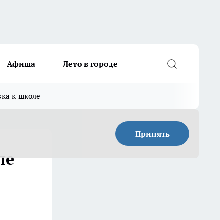
Афиша
Лето в городе
вка к школе
Принять
ле