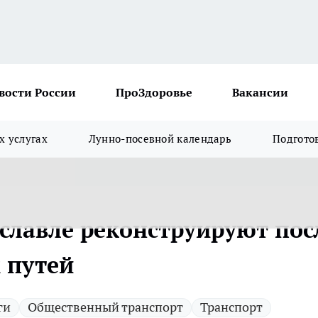
вости России
ПроЗдоровье
Вакансии
х услугах
Лунно-посевной календарь
Подгото
ославле реконструируют пос
 путей
ги
Общественный транспорт
Транспорт