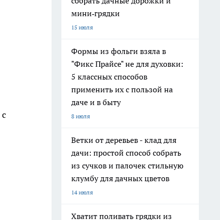
собрать дачные дорожки и
мини‑грядки
15 июля
Формы из фольги взяла в
"Фикс Прайсе" не для духовки:
5 классных способов
применить их с пользой на
даче и в быту
 с
8 июля
Ветки от деревьев - клад для
дачи: простой способ собрать
из сучков и палочек стильную
клумбу для дачных цветов
14 июля
Хватит поливать грядки из