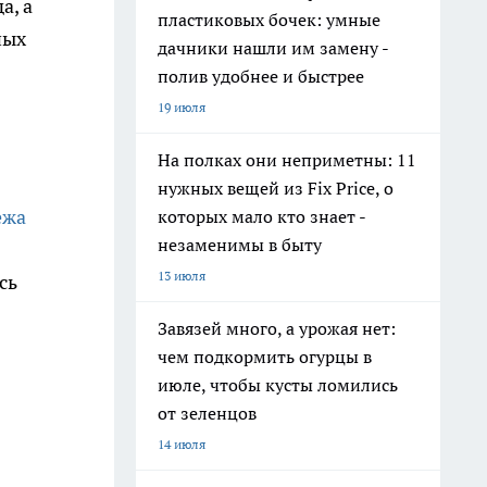
а, а
пластиковых бочек: умные
ных
дачники нашли им замену -
полив удобнее и быстрее
19 июля
На полках они неприметны: 11
нужных вещей из Fix Price, о
ежа
которых мало кто знает -
незаменимы в быту
13 июля
сь
Завязей много, а урожая нет:
чем подкормить огурцы в
июле, чтобы кусты ломились
от зеленцов
14 июля