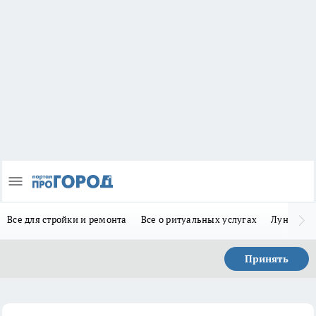
Все для стройки и ремонта
Все о ритуальных услугах
Лунно-по
Принять