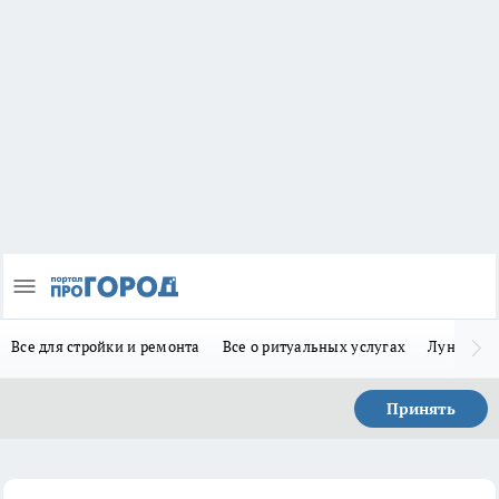
Все для стройки и ремонта
Все о ритуальных услугах
Лунно-по
Принять