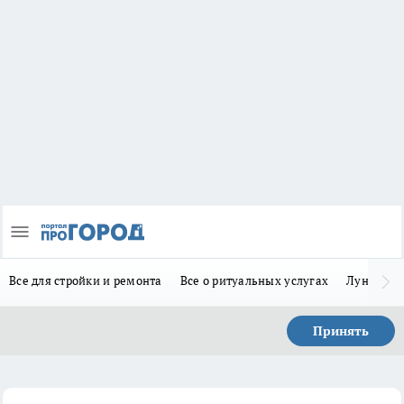
Все для стройки и ремонта
Все о ритуальных услугах
Лунно-по
Принять