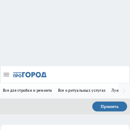
Все для стройки и ремонта
Все о ритуальных услугах
Лунно-по
Принять