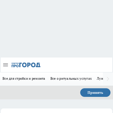
Все для стройки и ремонта
Все о ритуальных услугах
Лунно-по
Принять