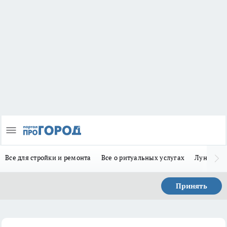
Все для стройки и ремонта
Все о ритуальных услугах
Лунно-по
Принять