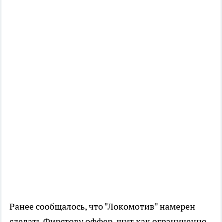
Ранее сообщалось, что "Локомотив" намерен
сделать Фирстову оффер-шит как ограниченно