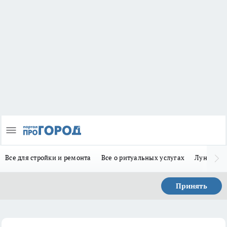
Все для стройки и ремонта
Все о ритуальных услугах
Лунно-по
Принять