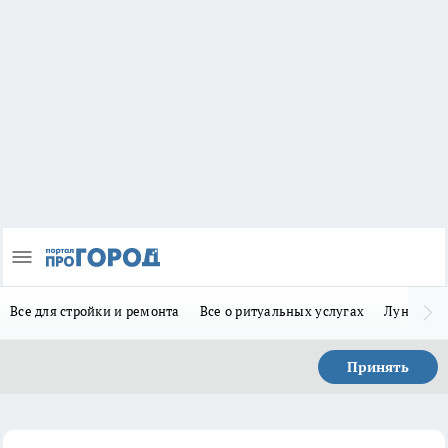
Все для стройки и ремонта
Все о ритуальных услугах
Лунно-по
Принять