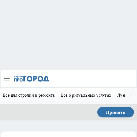
Все для стройки и ремонта
Все о ритуальных услугах
Лунно-по
Принять