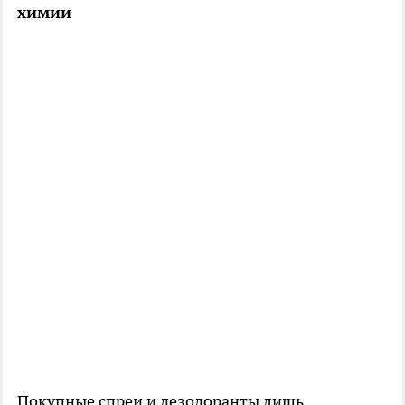
химии
Покупные спреи и дезодоранты лишь