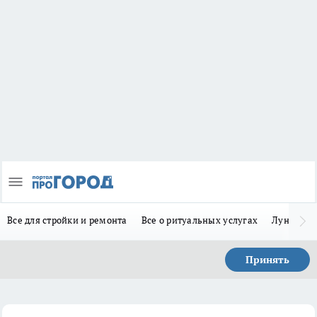
Все для стройки и ремонта
Все о ритуальных услугах
Лунно-по
Принять