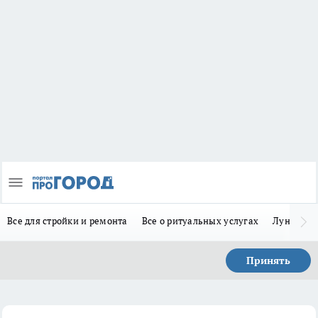
Все для стройки и ремонта
Все о ритуальных услугах
Лунно-по
Принять