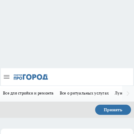
Все для стройки и ремонта
Все о ритуальных услугах
Лунно-по
Принять