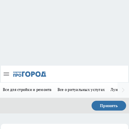
Все для стройки и ремонта
Все о ритуальных услугах
Лунно-по
Принять