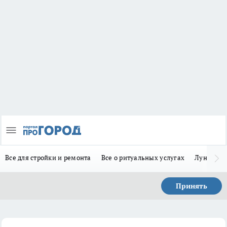
Все для стройки и ремонта
Все о ритуальных услугах
Лунно-по
Принять