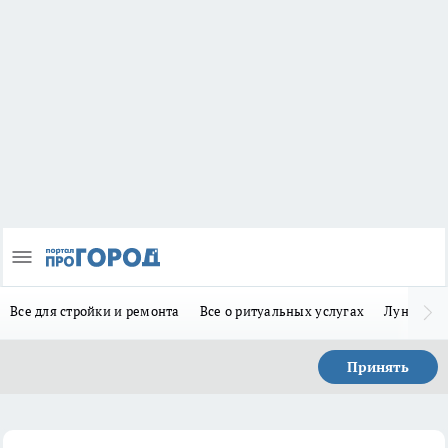
Все для стройки и ремонта
Все о ритуальных услугах
Лунно-по
Принять