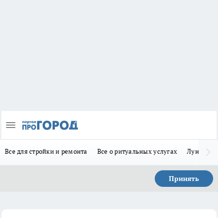
Все для стройки и ремонта
Все о ритуальных услугах
Лунно-по
Принять