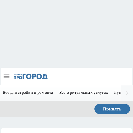
Все для стройки и ремонта
Все о ритуальных услугах
Лунно-по
Принять