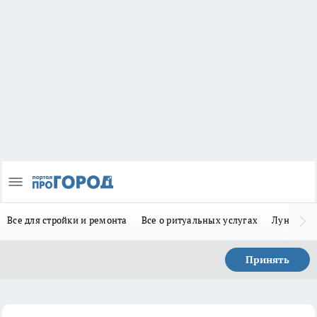
Все для стройки и ремонта
Все о ритуальных услугах
Лунно-по
Принять