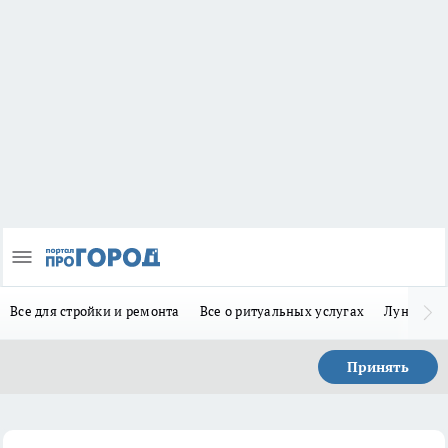
Все для стройки и ремонта
Все о ритуальных услугах
Лунно-по
Принять