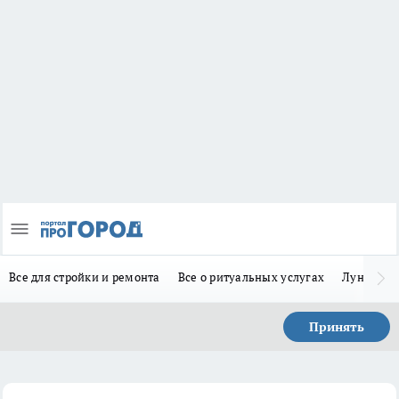
Все для стройки и ремонта
Все о ритуальных услугах
Лунно-по
Принять