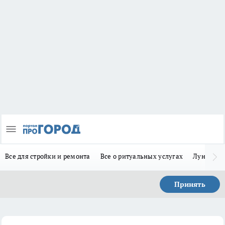
Все для стройки и ремонта
Все о ритуальных услугах
Лунно-по
Принять