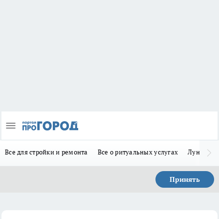
Все для стройки и ремонта
Все о ритуальных услугах
Лунно-по
Принять