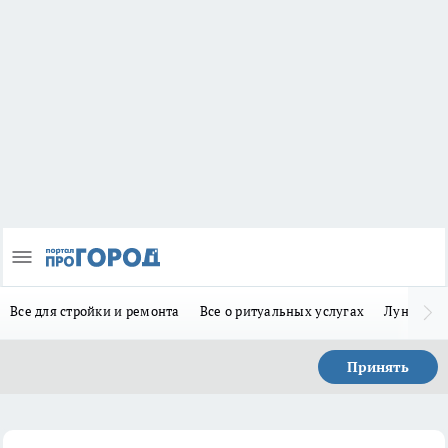
Все для стройки и ремонта
Все о ритуальных услугах
Лунно-по
Принять