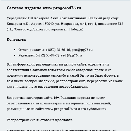
Сетевое издание www.progorod76.ru
Учредитель: ИП Кокарева Анна Константиновна. Главный редактор:
Кокарева А.К.. Адрес: 150040, ул. Некрасова, д.41, стр.1, помещение 312
(ТЦ "Североход", вход со стороны ул. Победы)
Контакты:
Отдел рекламы:
(4852) 28-66-16
,
pro@pg76.ru
Редакция:
(4852) 33-84-79
,
red@pg76.ru
Вся информация, размещенная на данном сайте, охраняется в
соответствии с законодательством РФ об авторском праве и не
подлежит использованию кем-либо в какой бы то ни было форме, в
том числе воспроизведению, распространению, переработке не иначе
как с письменного разрешения правообладателя.
Возрастная категория сайта 16+. Редакция портала не несет
ответственности за комментарии и материалы пользователей,
размещенные на сайте www.progorod76.ru и его субдоменах.
Распространение листовок в Ярославле
Материалы, помеченные знаком ∆, публикуются на коммерческой