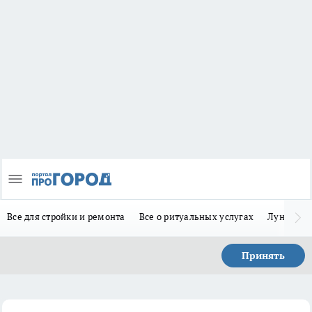
Все для стройки и ремонта
Все о ритуальных услугах
Лунно-по
Принять