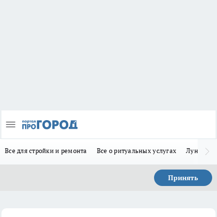
Все для стройки и ремонта
Все о ритуальных услугах
Лунно-по
Принять