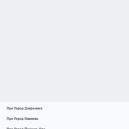
Про Город Дзержинск
Про Город Иваново
Про Город Йошкар-Ола