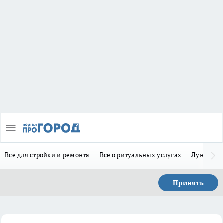
Все для стройки и ремонта
Все о ритуальных услугах
Лунно-по
Принять