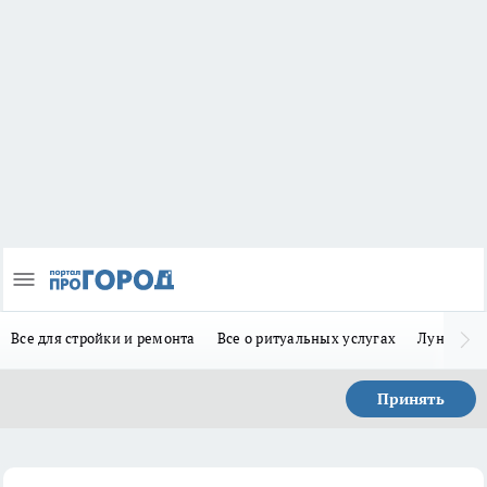
Все для стройки и ремонта
Все о ритуальных услугах
Лунно-по
Принять