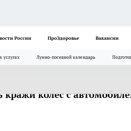
вости России
ПроЗдоровье
Вакансии
х услугах
Лунно-посевной календарь
Подгото
ь кражи колес с автомобиле