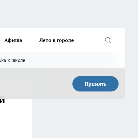
Афиша
Лето в городе
вка к школе
Принять
й