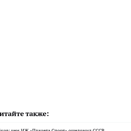
итайте также:
айков: чем ИЖ «Планета Спорт» ошеломил СССР