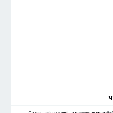
Ч
Он рвал асфальт ещё до появления спортб